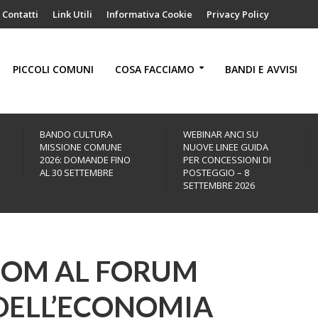
Contatti
Link Utili
Informativa Cookie
Privacy Policy
PICCOLI COMUNI
COSA FACCIAMO
BANDI E AVVISI
BANDO CULTURA
WEBINAR ANCI SU
MISSIONE COMUNE
NUOVE LINEE GUIDA
2026: DOMANDE FINO
PER CONCESSIONI DI
AL 30 SETTEMBRE
POSTEGGIO – 8
SETTEMBRE 2026
COM AL FORUM
DELL’ECONOMIA