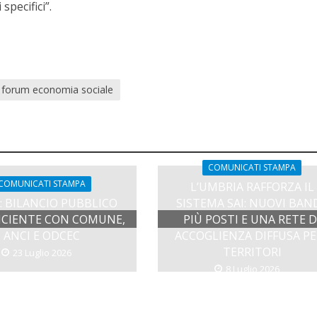
specifici”.
forum economia sociale
COMUNICATI STAMPA
COMUNICATI STAMPA
L’UMBRIA RAFFORZA IL
: BILANCIO PUBBLICO
SISTEMA SAI: NUOVI BAND
FICIENTE CON COMUNE,
PIÙ POSTI E UNA RETE D
ANCI E ODCEC
ACCOGLIENZA DIFFUSA PE
TERRITORI
23 Luglio 2026
8 Luglio 2026