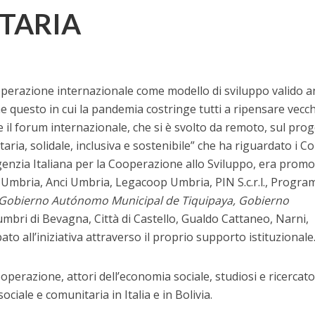
TARIA
cooperazione internazionale come modello di sviluppo valido 
 questo in cui la pandemia costringe tutti a ripensare vecch
 il forum internazionale, che si è svolto da remoto, sul prog
ia, solidale, inclusiva e sostenibile” che ha riguardato i C
’Agenzia Italiana per la Cooperazione allo Sviluppo, era prom
s Umbria, Anci Umbria, Legacoop Umbria, PIN S.c.r.l., Progr
Gobierno Autónomo Municipal de Tiquipaya, Gobierno
mbri di Bevagna, Città di Castello, Gualdo Cattaneo, Narni,
to all’iniziativa attraverso il proprio supporto istituzionale
operazione, attori dell’economia sociale, studiosi e ricercator
ciale e comunitaria in Italia e in Bolivia.