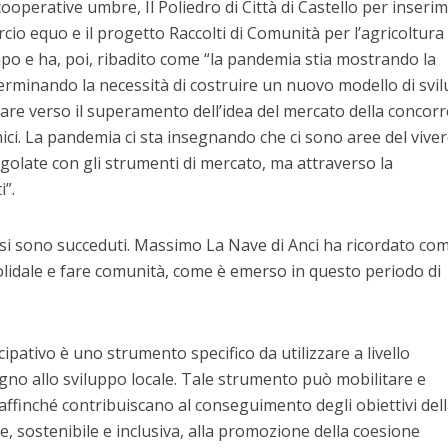
operative umbre, Il Poliedro di Città di Castello per inseri
cio equo e il progetto Raccolti di Comunità per l’agricoltura
mpo e ha, poi, ribadito come “la pandemia stia mostrando la
erminando la necessità di costruire un nuovo modello di svi
dare verso il superamento dell’idea del mercato della concor
ici. La pandemia ci sta insegnando che ci sono aree del vive
late con gli strumenti di mercato, ma attraverso la
i”.
e si sono succeduti. Massimo La Nave di Anci ha ricordato co
olidale e fare comunità, come è emerso in questo periodo di
cipativo è uno strumento specifico da utilizzare a livello
no allo sviluppo locale. Tale strumento può mobilitare e
 affinché contribuiscano al conseguimento degli obiettivi del
e, sostenibile e inclusiva, alla promozione della coesione