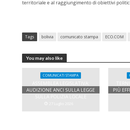
territoriale e al raggiungimento di obiettivi politici 
Tags
bolivia
comunicato stampa
ECO.COM
You may also like
COMUNICATI STAMPA
ASSEMBLEA LEGISLATIVA:
TERNI
AUDIZIONE ANCI SULLA LEGGE
PIÙ EF
SULLA POLIZIA LOCALE
27 Luglio 2026