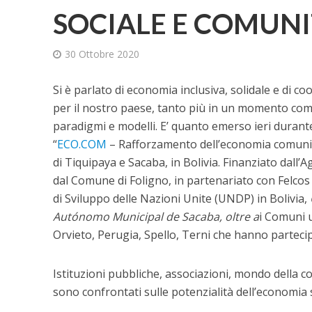
SOCIALE E COMUNI
30 Ottobre 2020
Si è parlato di economia inclusiva, solidale e di 
per il nostro paese, tanto più in un momento come
paradigmi e modelli. E’ quanto emerso ieri durante
“
ECO.COM
– Rafforzamento dell’economia comunitar
di Tiquipaya e Sacaba, in Bolivia. Finanziato dall
dal Comune di Foligno, in partenariato con Felco
di Sviluppo delle Nazioni Unite (UNDP) in Bolivia,
Autónomo Municipal de Sacaba, oltre a
i Comuni u
Orvieto, Perugia, Spello, Terni che hanno partecipa
Istituzioni pubbliche, associazioni, mondo della co
sono confrontati sulle potenzialità dell’economia so