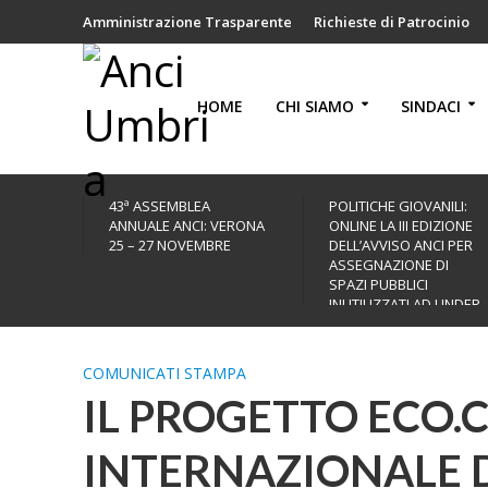
Amministrazione Trasparente
Richieste di Patrocinio
HOME
CHI SIAMO
SINDACI
43ª ASSEMBLEA
POLITICHE GIOVANILI:
ANNUALE ANCI: VERONA
ONLINE LA III EDIZIONE
25 – 27 NOVEMBRE
DELL’AVVISO ANCI PER
ASSEGNAZIONE DI
SPAZI PUBBLICI
INUTILIZZATI AD UNDER
35
COMUNICATI STAMPA
IL PROGETTO ECO.
INTERNAZIONALE 