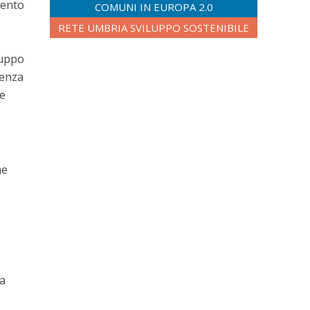
mento
COMUNI IN EUROPA 2.0
RETE UMBRIA SVILUPPO SOSTENIBILE
luppo
renza
re
me
la