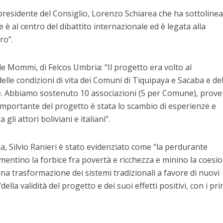
l presidente del Consiglio, Lorenzo Schiarea che ha sottoline
e è al centro del dibattito internazionale ed è legata alla
ro”.
le Mommi, di Felcos Umbria: “Il progetto era volto al
le condizioni di vita dei Comuni di Tiquipaya e Sacaba e del
. Abbiamo sostenuto 10 associazioni (5 per Comune), prove
importante del progetto è stata lo scambio di esperienze e
i attori boliviani e italiani”.
a, Silvio Ranieri è stato evidenziato come “la perdurante
mentino la forbice fra povertà e ricchezza e minino la coesi
una trasformazione dei sistemi tradizionali a favore di nuovi
ella validità del progetto e dei suoi effetti positivi, con i pri