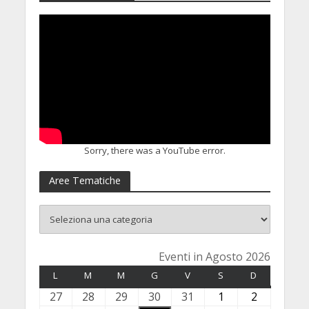
Sorry, there was a YouTube error.
Aree Tematiche
Eventi in Agosto 2026
L
LUNEDÌ
M
MARTEDÌ
M
MERCOLEDÌ
G
GIOVEDÌ
V
VENERDÌ
S
SABATO
D
DOMENICA
27
2
28
2
29
2
30
3
31
3
1
1
2
2