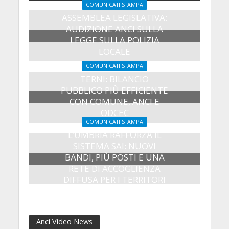
COMUNICATI STAMPA
ASSEMBLEA LEGISLATIVA:
AUDIZIONE ANCI SULLA
LEGGE SULLA POLIZIA
LOCALE
27 Luglio 2026
COMUNICATI STAMPA
TERNI: BILANCIO
PUBBLICO PIÙ EFFICIENTE
CON COMUNE, ANCI E
ODCEC
COMUNICATI STAMPA
23 Luglio 2026
L’UMBRIA RAFFORZA IL
SISTEMA SAI: NUOVI
BANDI, PIÙ POSTI E UNA
RETE DI ACCOGLIENZA
DIFFUSA PER I TERRITORI
8 Luglio 2026
Anci Video News