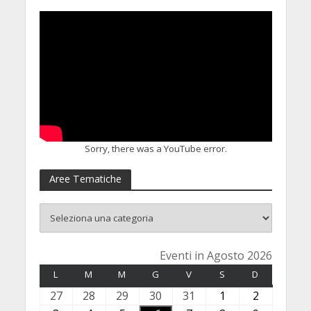
Sorry, there was a YouTube error.
Aree Tematiche
Eventi in Agosto 2026
L
LUNEDÌ
M
MARTEDÌ
M
MERCOLEDÌ
G
GIOVEDÌ
V
VENERDÌ
S
SABATO
D
DOMENICA
27
2
28
2
29
2
30
3
31
3
1
1
2
2