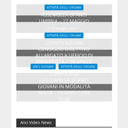
ATTIVITÀ DEGLI ORGANI
ASSEMBLEA DI ANCI
UMBRIA – 27 MAGGIO
12 Maggio 2026
ATTIVITÀ DEGLI ORGANI
CONVOCAZIONE
CONSIGLIO DIRETTIVO
ALLARGATO A UFFICIO DI
PRESIDENZA – 28 APRILE
ANCI GIOVANI
ATTIVITÀ DEGLI ORGANI
20 Aprile 2026
CONVOCATA
L’ASSEMBLEA DI ANCI
GIOVANI IN MODALITÀ
MISTA – 13 APRILE ORE
16:00
8 Aprile 2026
Anci Video News