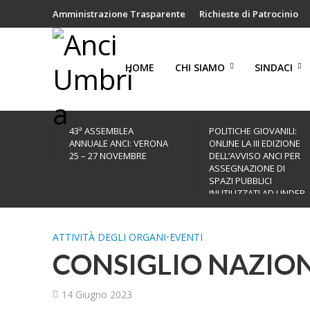
Amministrazione Trasparente
Richieste di Patrocinio
HOME
CHI SIAMO
SINDACI
43ª ASSEMBLEA
POLITICHE GIOVANILI:
ANNUALE ANCI: VERONA
ONLINE LA III EDIZIONE
25 – 27 NOVEMBRE
DELL’AVVISO ANCI PER
ASSEGNAZIONE DI
SPAZI PUBBLICI
INUTILIZZATI AD UNDER
35
ATTIVITÀ DEGLI ORGANI
•
EVENTI
CONSIGLIO NAZION
14 Giugno 2023