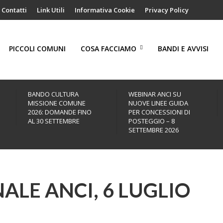
Contatti
Link Utili
Informativa Cookie
Privacy Policy
PICCOLI COMUNI
COSA FACCIAMO
BANDI E AVVISI
BANDO CULTURA
WEBINAR ANCI SU
MISSIONE COMUNE
NUOVE LINEE GUIDA
2026: DOMANDE FINO
PER CONCESSIONI DI
AL 30 SETTEMBRE
POSTEGGIO – 8
SETTEMBRE 2026
ALE ANCI, 6 LUGLIO