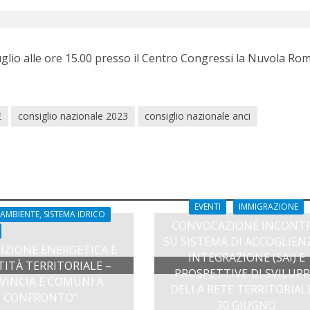
luglio alle ore 15.00 presso il Centro Congressi la Nuvola Rom
E
consiglio nazionale 2023
consiglio nazionale anci
EVENTI
IMMIGRAZIONE
 AMBIENTE, SISTEMA IDRICO
CONVOCAZIONE INCONT
SU SISTEMA DI ACCOGLIEN
IZIONE ENERGETICA E
INTEGRAZIONE (SAI) E
TITÀ TERRITORIALE –
PROSPETTIVE DI SVILUP
VINCIA E COMUNI A
DELLA RETE TERRITORIAL
CONFRONTO”
30 GIUGNO