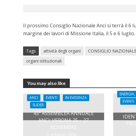
Il prossimo Consiglio Nazionale Anci si terrà il 6 
margine dei lavori di Missione Italia, il 5 e 6 luglio.
Tags
attività degli organi
CONSIGLIO NAZIONAL
organi istituzionali
You may also like
ENERGIA,
ANCI
EVENTI
IN EVIDENZA
EVENTI
SLIDER
TRANS
43ª ASSEMBLEA ANNUALE
IDEN
ANCI: VERONA 25 – 27
PRO
NOVEMBRE
4 Agosto 2026