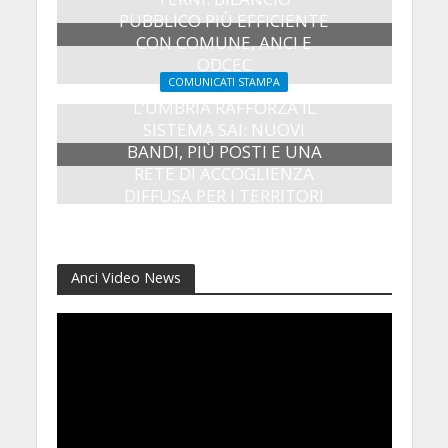
PUBBLICO PIÙ EFFICIENTE
CON COMUNE, ANCI E
ODCEC
COMUNICATI STAMPA
23 Luglio 2026
L’UMBRIA RAFFORZA IL
SISTEMA SAI: NUOVI
BANDI, PIÙ POSTI E UNA
RETE DI ACCOGLIENZA
DIFFUSA PER I TERRITORI
8 Luglio 2026
Anci Video News