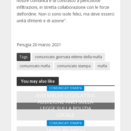
nostre comunità e di contrasto a pericolose
infiltrazioni, in stretta collaborazione con le forze
dell’ordine. Non ci sono isole felici, ma deve esserci
unità d’intenti e di azione”.
Perugia 20 marzo 2021
Tags
comunicato giornata vittime della mafia
comunicato mafia
comunicato stampa
mafia
You may also like
COMUNICATI STAMPA
ASSEMBLEA LEGISLATIVA:
AUDIZIONE ANCI SULLA
LEGGE SULLA POLIZIA
LOCALE
27 Luglio 2026
COMUNICATI STAMPA
TERNI: BILANCIO