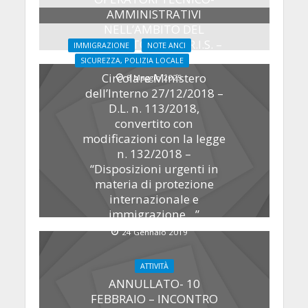
AMMINISTRATIVI
NELL’AMBITO DEL
PROGETTO FAMI I.R.I.S. –
IMMIGRAZIONE
NOTE ANCI
NUOVA SCADENZA
SICUREZZA, POLIZIA LOCALE
Circolare Ministero
8 Maggio 2025
dell’Interno 27/12/2018 –
D.L. n. 113/2018,
convertito con
modificazioni con la legge
n. 132/2018 –
“Disposizioni urgenti in
materia di protezione
internazionale e
immigrazione…”
24 Gennaio 2019
ATTIVITÀ
ANNULLATO- 10
FEBBRAIO – INCONTRO