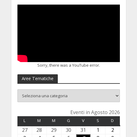
Sorry, there was a YouTube error.
Aree Tematiche
Eventi in Agosto 2026
L
LUNEDÌ
M
MARTEDÌ
M
MERCOLEDÌ
G
GIOVEDÌ
V
VENERDÌ
S
SABATO
D
DOMENICA
27
2
28
2
29
2
30
3
31
3
1
1
2
2