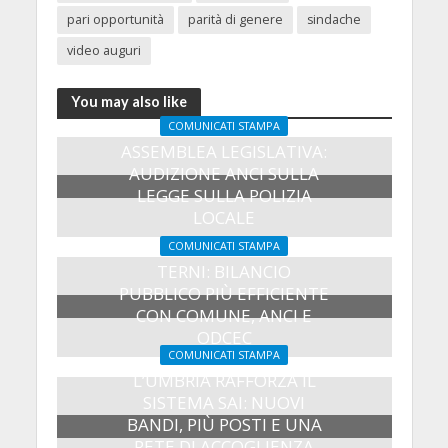
pari opportunità
parità di genere
sindache
video auguri
You may also like
COMUNICATI STAMPA
ASSEMBLEA LEGISLATIVA:
AUDIZIONE ANCI SULLA
LEGGE SULLA POLIZIA
LOCALE
27 Luglio 2026
COMUNICATI STAMPA
TERNI: BILANCIO
PUBBLICO PIÙ EFFICIENTE
CON COMUNE, ANCI E
ODCEC
COMUNICATI STAMPA
23 Luglio 2026
L’UMBRIA RAFFORZA IL
SISTEMA SAI: NUOVI
BANDI, PIÙ POSTI E UNA
RETE DI ACCOGLIENZA