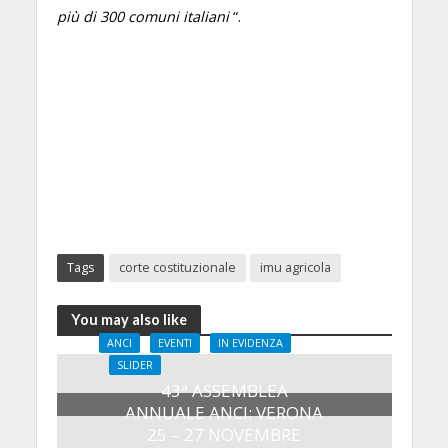
più di 300 comuni italiani
“.
Tags
corte costituzionale
imu agricola
You may also like
ANCI
EVENTI
IN EVIDENZA
SLIDER
43ª ASSEMBLEA
ANNUALE ANCI: VERONA
25 – 27 NOVEMBRE