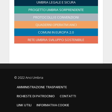
2
UMBRIA LEGALE E SICURA
6
0
0
0
0
0
0
PROGETTO UMBRIA SORPRENDENTE
2
2
2
2
2
2
PROTOCOLLI E CONVENZIONI
6
6
6
6
6
6
QUADERNI OPERATIVI ANCI
COMUNI IN EUROPA 2.0
RETE UMBRIA SVILUPPO SOSTENIBILE
© 2022 Anci Umbria
AMMINISTRAZIONE TRASPARENTE
RICHIESTE DI PATROCINIO
CONTATTI
LINK UTILI
INFORMATIVA COOKIE