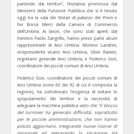
partendo dai territori”
, l’iniziativa promossa dal
Ministero della Funzione Pubblica che si è tenuta
oggi tra la sala dei Notari di palazzo dei Priori e
l’ex Borsa Merci della Camera di Commercio
dell’Umbria. Ai lavori, che sono stati aperti dal
ministro
Paolo Zangrillo
, hanno preso parte alcuni
rappresentanti di Anci Umbria:
Moreno Landrini
,
vicepresidente vicario Anci Umbria,
Silvio Ranieri
,
segretario generale Anci Umbria, e
Federico Gori
,
coordinatore dei piccoli comuni di Anci Umbria.
Federico Gori
, coordinatore dei piccoli comuni di
Anci Umbria (sono 63 dei 92 di cui è composta la
regione), ha sottolineato l’esigenza di evitare lo
spopolamento dei territori e la necessità di
adeguare la macchina pubblica visto che
“il blocco
del turnover ha generato difficoltà, soprattutto
per le piccole amministrazioni, che non hanno
potuto aggiornarsi, integrando nuove risorse di
personale ed aggravando la situazione già