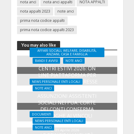
nota anci
nota anci appalti
NOTA APPALTI
nota appalti 2023
note anci
prima nota codice appalti
prima nota codice appalti 2023
You may also like
AFFARI SOCIALI, WELFARE, DISABILITÀ,
ANZIANI, CASA E FAMIGLIA
BANDI E AVVISI
NOTE ANCI
CENTRI ESTIVI 2026: ON
LINE PIATTAFORMA PER
MANIFESTARE INTERESSE
NEWS PERSONALE ENTI LOCALI
NOTE ANCI
8 Maggio 2026
ASSUNZIONI ASSISTENTI
SOCIALI NEI PUA: CORTE
DEI CONTI CONFERMA
DOCUMENTI
DEROGHE AI VINCOLI
NEWS PERSONALE ENTI LOCALI
ASSUNZIONALI
NOTE ANCI
21 Aprile 2026