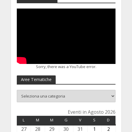
Sorry, there was a YouTube error.
Aree Tematiche
Eventi in Agosto 2026
L
LUNEDÌ
M
MARTEDÌ
M
MERCOLEDÌ
G
GIOVEDÌ
V
VENERDÌ
S
SABATO
D
DOMENICA
27
2
28
2
29
2
30
3
31
3
1
1
2
2