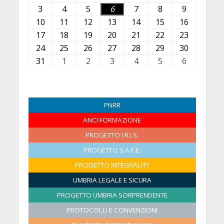
7
8
9
0
1
A
A
3
3
4
4
5
5
6
6
7
7
8
8
9
9
L
L
L
L
L
g
g
A
A
A
A
A
A
A
10
1
11
1
12
1
13
1
14
1
15
1
16
1
u
u
u
u
u
o
o
g
g
g
g
g
g
g
0
1
2
3
4
5
6
17
1
18
1
19
1
20
2
21
2
22
2
23
2
g
g
g
g
g
s
s
o
o
o
o
o
o
o
A
A
A
A
A
A
A
7
8
9
0
1
2
3
24
2
25
2
26
2
27
2
28
2
29
2
30
3
l
l
l
l
l
t
t
s
s
s
s
s
s
s
g
g
g
g
g
g
g
A
A
A
A
A
A
A
4
5
6
7
8
9
0
31
3
1
1
2
2
3
3
4
4
5
5
6
6
i
i
i
i
i
o
o
t
t
t
t
t
t
t
o
o
o
o
o
o
o
g
g
g
g
g
g
g
A
A
A
A
A
A
A
1
S
S
S
S
S
S
o
o
o
o
o
2
2
o
o
o
o
o
o
o
s
s
s
s
s
s
s
o
o
o
o
o
o
o
g
g
g
g
g
g
g
A
e
e
e
e
e
e
2
2
2
2
2
0
0
2
2
2
2
2
2
2
t
t
t
t
t
t
t
s
s
s
s
s
s
s
o
o
o
o
o
o
o
g
t
t
t
t
t
t
PNRR
0
0
0
0
0
2
2
0
0
0
0
0
0
0
o
o
o
o
o
o
o
t
t
t
t
t
t
t
s
s
s
s
s
s
s
o
t
t
t
t
t
t
2
2
ANCI FORMAZIONE
2
2
2
6
6
2
2
2
2
2
2
2
2
2
2
2
2
2
2
o
o
o
o
o
o
o
t
t
t
t
t
t
t
s
e
e
e
e
e
e
6
6
6
6
6
6
6
6
6
6
6
6
0
0
0
0
0
0
0
2
2
2
2
2
2
2
o
o
o
o
o
o
o
t
m
PROGETTO I.R.I.S.
m
m
m
m
m
2
2
2
2
2
2
2
0
0
0
0
0
0
0
2
2
2
2
2
2
2
o
b
b
b
b
b
b
PROGETTO S.A.F.E.
6
6
6
6
6
6
6
2
2
2
2
2
2
2
0
0
0
0
0
0
0
2
r
r
r
r
r
r
PROGETTO INTEGRALITY
6
6
6
6
6
6
6
2
2
2
2
2
2
2
0
e
e
e
e
e
e
UMBRIA LEGALE E SICURA
6
6
6
6
6
6
6
2
2
2
2
2
2
2
PROGETTO UMBRIA SORPRENDENTE
6
0
0
0
0
0
0
2
PROTOCOLLI E CONVENZIONI
2
2
2
2
2
6
6
6
6
6
6