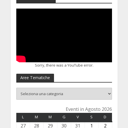
Sorry, there was a YouTube error.
Aree Tematiche
Eventi in Agosto 2026
L
LUNEDÌ
M
MARTEDÌ
M
MERCOLEDÌ
G
GIOVEDÌ
V
VENERDÌ
S
SABATO
D
DOMENICA
27
2
28
2
29
2
30
3
31
3
1
1
2
2