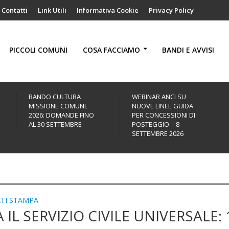
Contatti
Link Utili
Informativa Cookie
Privacy Policy
PICCOLI COMUNI
COSA FACCIAMO
BANDI E AVVISI
BANDO CULTURA
WEBINAR ANCI SU
MISSIONE COMUNE
NUOVE LINEE GUIDA
2026: DOMANDE FINO
PER CONCESSIONI DI
AL 30 SETTEMBRE
POSTEGGIO – 8
SETTEMBRE 2026
TI STAMPA
A IL SERVIZIO CIVILE UNIVERSALE: 