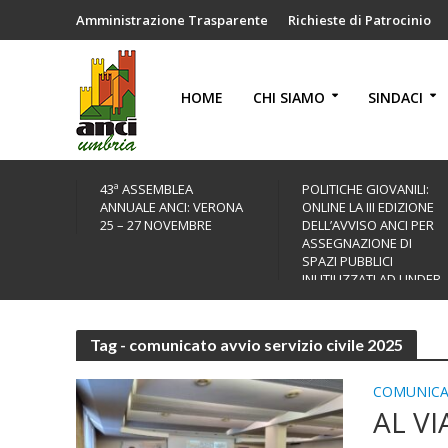
Amministrazione Trasparente
Richieste di Patrocinio
HOME
CHI SIAMO
SINDACI
43ª ASSEMBLEA
POLITICHE GIOVANILI:
ANNUALE ANCI: VERONA
ONLINE LA III EDIZIONE
25 – 27 NOVEMBRE
DELL’AVVISO ANCI PER
ASSEGNAZIONE DI
SPAZI PUBBLICI
INUTILIZZATI AD UNDER
35
Tag - comunicato avvio servizio civile 2025
COMUNICA
AL VI