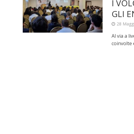
I VO
GLI 
28 Magg
Al via a l
coinvolte 