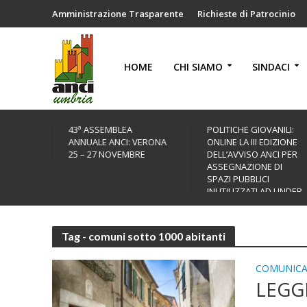
Amministrazione Trasparente
Richieste di Patrocinio
HOME
CHI SIAMO
SINDACI
43ª ASSEMBLEA
POLITICHE GIOVANILI:
ANNUALE ANCI: VERONA
ONLINE LA III EDIZIONE
25 – 27 NOVEMBRE
DELL’AVVISO ANCI PER
ASSEGNAZIONE DI
SPAZI PUBBLICI
INUTILIZZATI AD UNDER
35
Tag - comuni sotto 1000 abitanti
COMUNICA
LEGGE