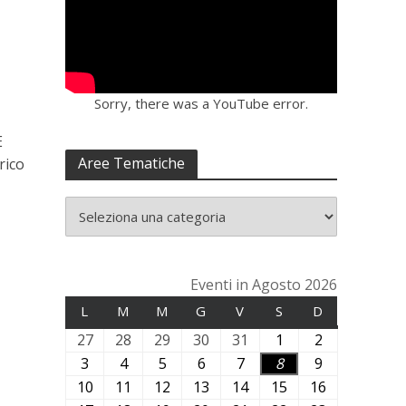
Sorry, there was a YouTube error.
E
Aree Tematiche
rico
Eventi in Agosto 2026
L
LUNEDÌ
M
MARTEDÌ
M
MERCOLEDÌ
G
GIOVEDÌ
V
VENERDÌ
S
SABATO
D
DOMENICA
27
2
28
2
29
2
30
3
31
3
1
1
2
2
7
8
9
0
1
A
A
3
3
4
4
5
5
6
6
7
7
8
8
9
9
L
L
L
L
L
g
g
A
A
A
A
A
A
A
10
1
11
1
12
1
13
1
14
1
15
1
16
1