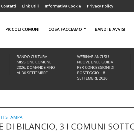
Contatti
Link Utili
Informativa Cookie
Privacy Policy
PICCOLI COMUNI
COSA FACCIAMO
BANDI E AVVISI
BANDO CULTURA
WEBINAR ANCI SU
MISSIONE COMUNE
NUOVE LINEE GUIDA
2026: DOMANDE FINO
PER CONCESSIONI DI
AL 30 SETTEMBRE
POSTEGGIO – 8
SETTEMBRE 2026
TI STAMPA
 DI BILANCIO, 3 I COMUNI SOTTO