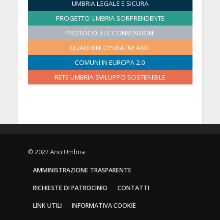
UMBRIA LEGALE E SICURA
6
6
6
6
6
6
6
2
2
2
2
2
2
2
PROGETTO UMBRIA SORPRENDENTE
6
0
0
0
0
0
0
2
PROTOCOLLI E CONVENZIONI
2
2
2
2
2
6
6
6
6
6
6
QUADERNI OPERATIVI ANCI
COMUNI IN EUROPA 2.0
RETE UMBRIA SVILUPPO SOSTENIBILE
© 2022 Anci Umbria
AMMINISTRAZIONE TRASPARENTE
RICHIESTE DI PATROCINIO
CONTATTI
LINK UTILI
INFORMATIVA COOKIE