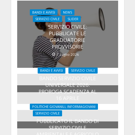
BANDI E AVVISI
NEWS
SERVIZIO CIVILE
SLIDER
SERVIZIO CIVILE:
PUBBLICATE LE
GRADUATORIE
PROVVISORIE
7 Luglio 2026
BANDI E AVVISI
SERVIZIO CIVILE
BANDO SERVIZIO CIVILE
UNIVERSALE 2026:
PROROGA SCADENZA AL
16 APRILE
25 Febbraio 2026
POLITICHE GIOVANILI, INFORMAGIOVANI
SERVIZIO CIVILE
PUBBLICATO IL BANDO DI
SERVIZIO CIVILE
AMBIENTALE E AGRICOLO