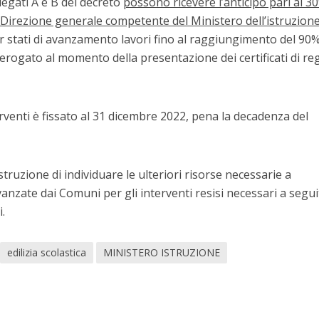
allegati A e B del decreto
possono ricevere l’anticipo pari al 3
a Direzione generale competente del Ministero dell’istruzion
r stati di avanzamento lavori fino al raggiungimento del 90
 erogato al momento della presentazione dei certificati di re
erventi è fissato al 31 dicembre 2022, pena la decadenza del
truzione di individuare le ulteriori risorse necessarie a
vanzate dai Comuni per gli interventi resisi necessari a segui
.
edilizia scolastica
MINISTERO ISTRUZIONE