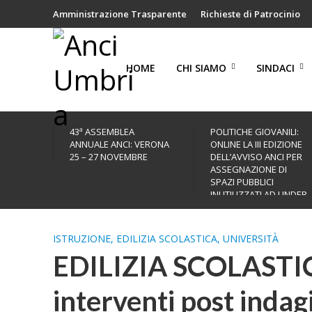
Amministrazione Trasparente
Richieste di Patrocinio
HOME
CHI SIAMO
SINDACI
43ª ASSEMBLEA
POLITICHE GIOVANILI:
ANNUALE ANCI: VERONA
ONLINE LA III EDIZIONE
25 – 27 NOVEMBRE
DELL’AVVISO ANCI PER
ASSEGNAZIONE DI
SPAZI PUBBLICI
INUTILIZZATI AD UNDER
35
ISTRUZIONE, EDILIZIA SCOLASTICA, UNIVERSITÀ
EDILIZIA SCOLASTICA
interventi post indagi