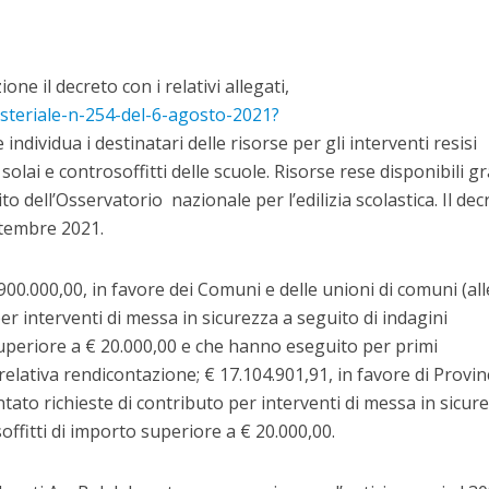
one il decreto con i relativi allegati,
steriale-n-254-del-6-agosto-2021?
 individua i destinatari delle risorse per gli interventi resisi
olai e controsoffitti delle scuole. Risorse rese disponibili gr
o dell’Osservatorio nazionale per l’edilizia scolastica. Il dec
ttembre 2021.
5.900.000,00, in favore dei Comuni e delle unioni di comuni (al
er interventi di messa in sicurezza a seguito di indagini
superiore a € 20.000,00 e che hanno eseguito per primi
elativa rendicontazione; € 17.104.901,91, in favore di Provin
ato richieste di contributo per interventi di messa in sicur
offitti di importo superiore a € 20.000,00.