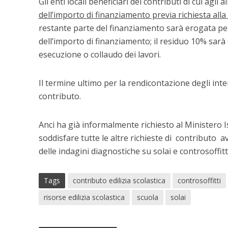
Gli enti locali beneficiari dei contributi di cui agli 
dell’importo di finanziamento previa richiesta all
restante parte del finanziamento sarà erogata pe
dell’importo di finanziamento; il residuo 10% sarà
esecuzione o collaudo dei lavori.
Il termine ultimo per la rendicontazione degli int
contributo.
Anci ha già informalmente richiesto al Ministero Is
soddisfare tutte le altre richieste di contributo a
delle indagini diagnostiche su solai e controsoffitti
Tags
contributo edilizia scolastica
controsoffitti
risorse edilizia scolastica
scuola
solai