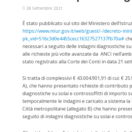
28 Settembre 2021
È stato pubblicato sul sito del Ministero dell’Istruzi
https://www.miur.gov.it/web/guest/-/decreto-mini
pk_vid=516c3d0e4455cecc16327527137fb70a#
che
necessari a seguito delle indagini diagnostiche su s
alle richieste più volte avanzate da ANCI nell’ambit
stato registrato alla Corte dei Conti in data 21 se
Si tratta di complessivi € 43.004.901,91 di cui: € 2
A), che hanno presentato richieste di contributo p
diagnostiche su solai e controsoffitti di importo 
temporalmente le indagini e caricato a sistema la r
Città metropolitane (allegato B) che hanno present
seguito di indagini diagnostiche su solai e contros