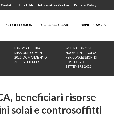
Contatti
Link Utili
Informativa Cookie
Privacy Policy
PICCOLI COMUNI
COSA FACCIAMO
BANDI E AVVISI
BANDO CULTURA
WEBINAR ANCI SU
MISSIONE COMUNE
NUOVE LINEE GUIDA
2026: DOMANDE FINO
PER CONCESSIONI DI
AL 30 SETTEMBRE
POSTEGGIO – 8
SETTEMBRE 2026
, beneficiari risorse
ni solai e controsoffitti